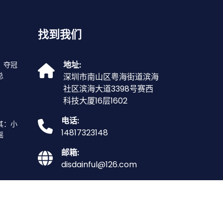
找到我们
地址:
：夺冠
总
深圳市南山区粤海街道滨海
社区滨海大道3398号赛西
科技大厦16层1602
电话:
其：小
14817323148
摇
邮箱:
disdainful@126.com