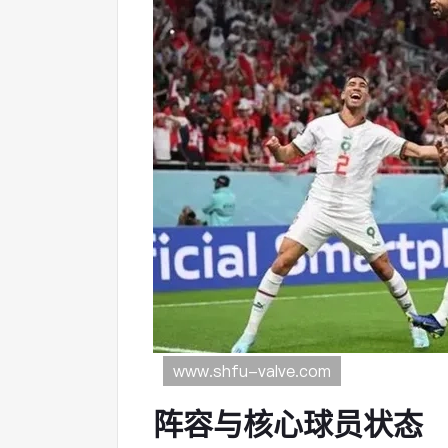
阵容与核心球员状态