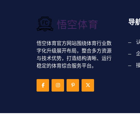
导
悟空体育官方网站围绕体育行业数
字化升级展开布局，整合多方资源
与技术优势，打造结构清晰、运行
稳定的体育综合服务平台。
Copyright © 2026 - 版权所有
悟空·(中国)体