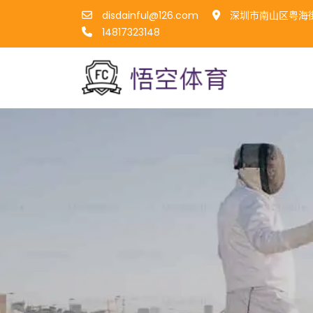
disdainful@126.com
深圳市南山区粤海街
14817323148