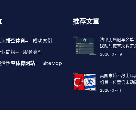
航
推荐文章
法甲历届冠军名单
认识
悟空体育
成功案例
球队与冠军次数汇
企业简报
服务类型
2026-07-19
接洽
悟空体育网站
SiteMap
美国末轮不敌土耳
组第一位置仍未动
2026-07-11
育官方网站-WOKONG