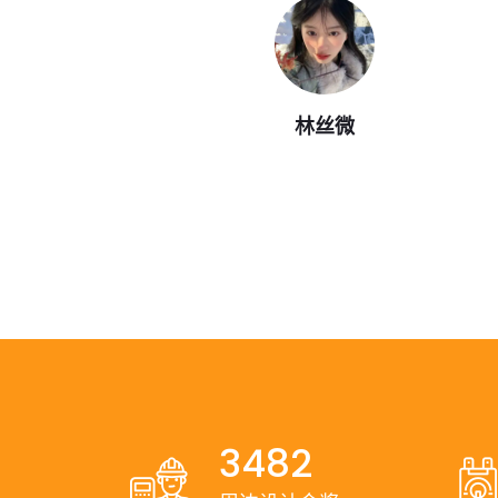
林丝微
3482