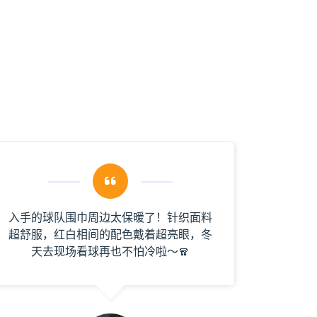
入手的球队围巾周边太保暖了！针织面料
直播平
超舒服，红白相间的配色戴着超亮眼，冬
抽到了
天去现场看球再也不怕冷啦～🧣