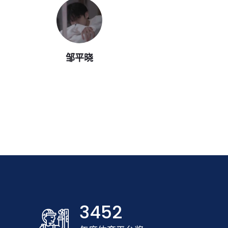
邹平晓
3452