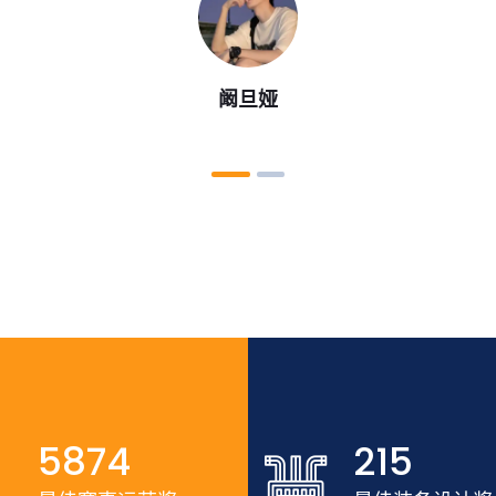
阚旦娅
5874
215