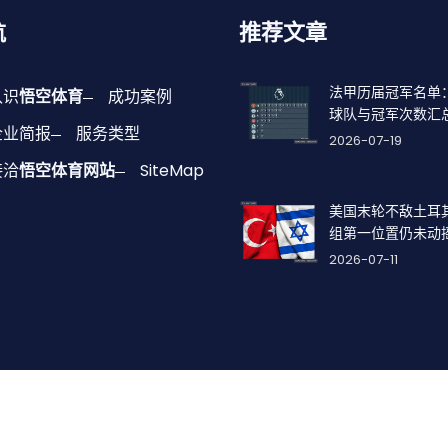
航
推荐文章
法甲历届冠军名单
认识
悟空体育
成功案例
球队与冠军次数汇
企业简报
服务类型
2026-07-19
接洽
悟空体育网站
SiteMap
美国末轮不敌土耳
组第一位置仍未动
2026-07-11
育官方网站-WOKONG