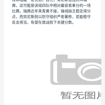
典，这可能是该组四队中相对最容易拿分的一场
比赛。瑞典近年来青黄不接，锋线缺乏稳定得分
点，而突尼斯则以防守组织严密著称，若能稳守
反击得当，有望在首战抢下关键分数。