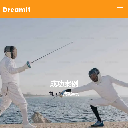
成功案例
首页
成功案例