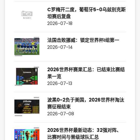
C罗梅开二度，葡萄牙5-0乌兹别克斯
坦赛后复盘
2026-07-18
法国击败挪威：锁定世界杯I组第一
2026-07-14
2026世界杯赛果汇总：已结束比赛结
果一览
2026-07-13
波黑0-2负于美国，2026世界杯淘汰
赛征程结束
2026-07-08
2026世界杯最新动态：32强对阵、
比赛时间与晋级球队汇总