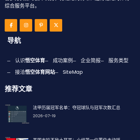
综合服务平台。
导航
认识
悟空体育
成功案例
企业简报
服务类型
接洽
悟空体育网站
SiteMap
推荐文章
法甲历届冠军名单：夺冠球队与冠军次数汇总
2026-07-19