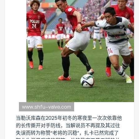
当勒沃库森在2025年初冬的寒夜里一次次依靠他
的长传撕开对手防线，当解说员不再提及其过往
失误而转为称赞“老将的沉稳”，扎卡已然完成了