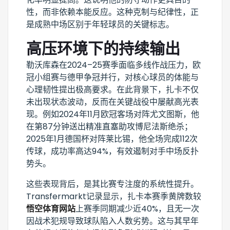
性，而非依赖本能反应。这种克制与纪律性，正
是成熟中场区别于年轻球员的关键标志。
高压环境下的持续输出
勒沃库森在2024–25赛季面临多线作战压力，欧
冠小组赛与德甲争冠并行，对核心球员的体能与
心理韧性提出极高要求。在此背景下，扎卡不仅
未出现状态波动，反而在关键战役中屡献高光表
现。例如2024年11月欧冠客场对阵尤文图斯，他
在第87分钟送出精准直塞助攻博尼法斯绝杀；
2025年1月德国杯对阵莱比锡，他全场完成112次
传球，成功率高达94%，有效遏制对手中场反扑
势头。
这些表现背后，是其比赛专注度的系统性提升。
Transfermarkt记录显示，扎卡本赛季黄牌数较
悟空体育网站
上赛季同期减少近40%，且无一次
因战术犯规导致球队陷入人数劣势。这与其早年