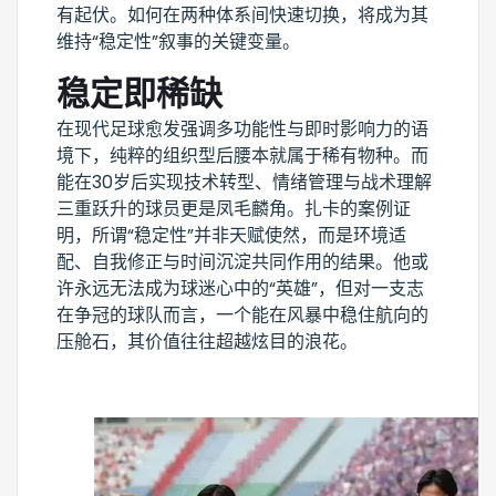
有起伏。如何在两种体系间快速切换，将成为其
维持“稳定性”叙事的关键变量。
稳定即稀缺
在现代足球愈发强调多功能性与即时影响力的语
境下，纯粹的组织型后腰本就属于稀有物种。而
能在30岁后实现技术转型、情绪管理与战术理解
三重跃升的球员更是凤毛麟角。扎卡的案例证
明，所谓“稳定性”并非天赋使然，而是环境适
配、自我修正与时间沉淀共同作用的结果。他或
许永远无法成为球迷心中的“英雄”，但对一支志
在争冠的球队而言，一个能在风暴中稳住航向的
压舱石，其价值往往超越炫目的浪花。