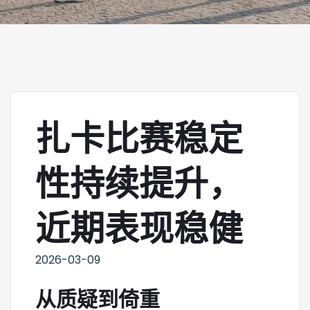
扎卡比赛稳定
性持续提升，
近期表现稳健
2026-03-09
从质疑到倚重