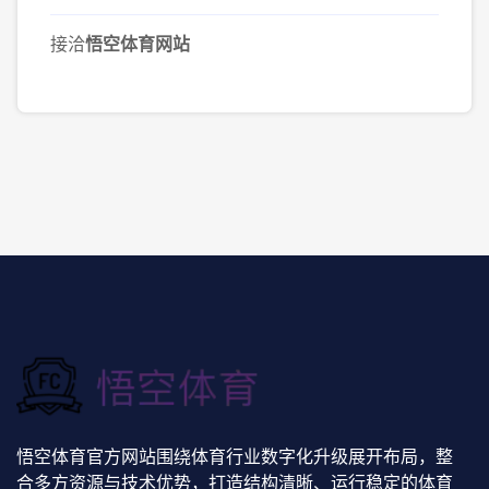
接洽
悟空体育网站
悟空体育官方网站围绕体育行业数字化升级展开布局，整
合多方资源与技术优势，打造结构清晰、运行稳定的体育