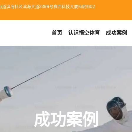
道滨海社区滨海大道3398号赛西科技大厦16层1602
首页
认识
悟空体育
成功案例
成功案例