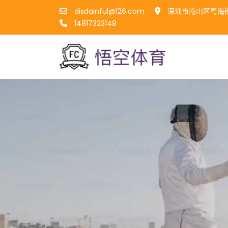
disdainful@126.com
深圳市南山区粤海街
14817323148