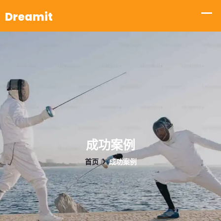
成功案例
首页
成功案例