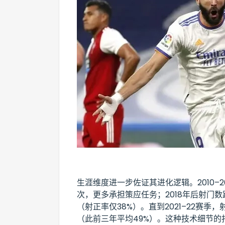
生涯维度进一步佐证其进化逻辑。2010–2
次，更多承担策应任务；2018年后射门数
（射正率仅38%）。直到2021–22赛季
（此前三年平均49%）。这种技术细节