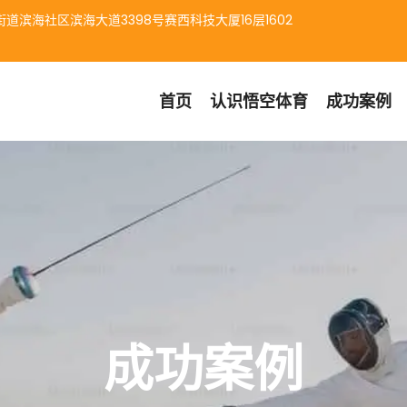
道滨海社区滨海大道3398号赛西科技大厦16层1602
首页
认识
悟空体育
成功案例
成功案例