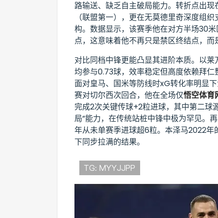
路输送、缺乏自主破局能力。转折点出现在2
（联盟第一），更在无莫德里奇深度组织
构。数据显示，该赛季他在对方半场30米
点，这意味着他不再只是禁区终结点，而
对比同档中锋更能凸显其进阶本质。以莱万多
均参与0.73球，效率稳定但高度依赖拜仁
面对皇马、国米等防线时xG转化率明显下
赛对切尔西次回合，他在全场仅
悟空体育
完成2次关键传球+2粒进球，其中第二球
局”能力，在传统站桩中锋中极为罕见。
年从未单赛季进球超6粒。本泽马2022年的
下同步拉满的结果。