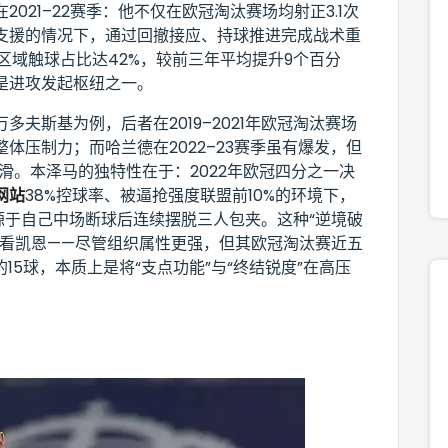
021–22赛季：他不仅在欧冠淘汰赛场均射正3.1次
支援的情况下，通过回撤接应、持球推进完成战术重
区域触球占比达42%，较前三年平均提升9个百分
是进攻发起枢纽之一。
夫斯基为例，后者在2019–2021年欧冠淘汰赛场
整体压制力；而哈兰德在2022–23赛季虽有爆发，但
滑。本泽马的独特性在于：2022年欧冠四分之一决
网站
38%控球率、被逼抢强度联盟前10%的环境下，
源于自己中场断球后连续摆脱三人包夹。这种“逆境破
再看凯恩——尽管组织属性更强，但其欧冠淘汰赛近五
15球，本质上是将“支点功能”与“终结锐度”在高压