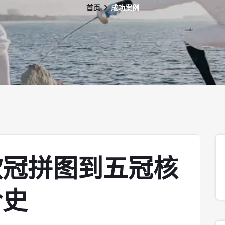
首页
成功案例
欧冠拼图到五冠核
阶史