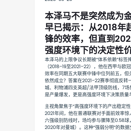
本泽马不是突然成为
早已揭示：从2018
锋的效率，但直到202
强度环境下的决定性
本泽马的上限争议长期被“体系依赖”标签
（2018–19至2021–22），他在西甲与
效率在同期五大联赛中锋中位列前五，但
依然成立？答案在2021–22赛季彻底反
城、利物浦四支英超/法甲顶级防线，7场
是产量爆发，更是高强度环境下决策质量
主视角聚焦于“高强度环境下的产出稳定性”
2021年间，他在普通联赛对手面前效率惊
六强级别防线时，场均参与骤降至0.58球
2020年对曼城）。这种“强弱分明”的数