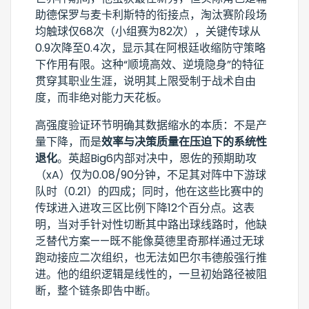
助德保罗与麦卡利斯特的衔接点，淘汰赛阶段场
均触球仅68次（小组赛为82次），关键传球从
0.9次降至0.4次，显示其在阿根廷收缩防守策略
下作用有限。这种“顺境高效、逆境隐身”的特征
贯穿其职业生涯，说明其上限受制于战术自由
度，而非绝对能力天花板。
高强度验证环节明确其数据缩水的本质：不是产
量下降，而是
效率与决策质量在压迫下的系统性
退化
。英超Big6内部对决中，恩佐的预期助攻
（xA）仅为0.08/90分钟，不足其对阵中下游球
队时（0.21）的四成；同时，他在这些比赛中的
传球进入进攻三区比例下降12个百分点。这表
明，当对手针对性切断其中路出球线路时，他缺
乏替代方案——既不能像莫德里奇那样通过无球
跑动接应二次组织，也无法如巴尔韦德般强行推
进。他的组织逻辑是线性的，一旦初始路径被阻
断，整个链条即告中断。