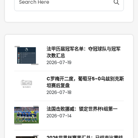
法甲历届冠军名单：夺冠球队与冠军
次数汇总
2026-07-19
C罗梅开二度，葡萄牙5-0乌兹别克斯
坦赛后复盘
2026-07-18
法国击败挪威：锁定世界杯I组第一
2026-07-14
2026世界杯赛果汇总：已结束比赛结