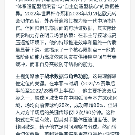
“体系适配型组织者”与“自主创造型核心”的数据差
异。2022年世界杯夺冠和2023年以1.21亿欧元转
会切尔西后，外界普遍将其视为新一代中场指挥
官。但回归俱乐部层面的可验证数据，其实际比
赛影响力存在明显场景依赖：在非主导控球或高
压逼抢环境下，他的持球推进效率和最终一传质
量显著下滑。这揭示了一个核心限制点——他的
高阶组织能力高度依赖队友提供接应空间与节奏
缓冲，而非自身突破防守结构的能力。
主视角聚焦于
战术数据与角色功能
，这是理解恩
佐定位的关键。在本菲卡时期（2021/22赛季后
半段至2022/23赛季上半程），他主要扮演双后
腰之一，触球区域集中在中圈弧顶至本方30米区
域，场均向前传球约25次，成功率超85%，但进
入对方半场后的关键传球仅1.2次/90分钟。这种
模式在葡超有效，因其对手整体压迫强度低、防
线回撤深，给予他充足时间观察与分球。然而转
会切尔西后，英超对手普遍采用高位逼抢+快速转