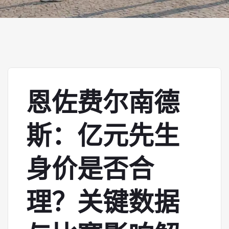
恩佐费尔南德
斯：亿元先生
身价是否合
理？关键数据