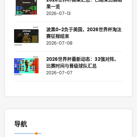
果一览
2026-07-13
波黑0-2负于美国，2026世界杯淘汰
赛征程结束
2026-07-08
2026世界杯最新动态：32强对阵、
比赛时间与晋级球队汇总
2026-07-07
导航