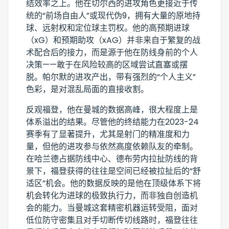
结效率之上。他在切尔西的进攻角色更接近于传
统的“前场自由人”或现代伪9，拥有大量的原地持
球、远射权和定位球主罚权。他的高预期进球
（xG）和预期助攻（xAG）并非来自于繁复的战
术配合后的接力，而是源于他在防线身前的个人
决策——敢于在风险较高的区域尝试直塞或摆
脱。帕尔默的进攻产出，带有强烈的“个人主义”
色彩，是对混乱局面的直接收割。
反观福登，他在曼城的数据高峰，很大程度上是
体系溢出的结果。尽管他的终结能力在2023-24
赛季有了显著提升，尤其是射门的精准度和力
量，但他的进攻参与依然高度依赖队友的牵制。
在哈兰德占据防线中心、德布劳内拉扯防线的背
景下，福登获得的往往是空间已经被拉扯后的“舒
适区”机会。他的数据反映的是他在顶级体系下将
机会转化为进球的极致执行力，而非独自创造机
会的能力。当曼城这套精密机器运转受阻，面对
低位防守密集且对手切断传切线路时，福登往往