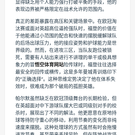
显得缺乏用个人能力强行打破平衡的手段，他的
表现边界被严格限定在战术允许的范围内。
真正的差距暴露在高压和关键场景中。在欧冠淘
汰赛或面对英超高位逼抢强队时，福登的价值在
于他能通过小范围的配合和快速的摆脱缓解球队
的后场出球压力，他的接应姿势和护球能力是世
界级的。然而，在进攻三区，当队友跑位被锁
死，需要有人站出来进行不讲理的单干或极具想
象力的冒
悟空体育网站
险传球时，福登往往选择
最安全的回传或横传，这是多年曼城青训烙印下
的“正确选择”。这种思维定势决定了他在体系失
效时，很难成为那个破局的孤胆英雄。
帕尔默虽然缺乏在欧冠顶级舞台的长期检验，但
在英超面对中下游球队摆大巴或同级别对手的绞
杀时，展现出了不同的解法。他更愿意在原地持
球等待防守重心的移动，利用节奏的变化而非纯
速度来摆脱。这种处理球的方式虽然有时会拖慢
进攻节奏，甚至带来丢球风险，但在阵地战攻坚