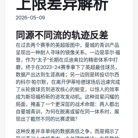
上限差异解析
2026-05-09
同源不同流的轨迹反差
在过去两个赛季的英超版图中，曼城的青训产品
呈现出一种耐人寻味的镜像关系。一边是菲尔·福
登，作为“太子”长期在瓜迪奥拉的精密体系中打
磨，终于在2023-24赛季拿下了英超最佳球员，
数据产出达到生涯高峰；另一边则是转投切尔西
的科尔·帕尔默，在离开伊蒂哈德球场后迅速完成
了从轮换球员到进攻核心的蜕变，以惊人的效率
成为斯坦福桥新的进攻发动机。这种双星闪耀的
局面，掩盖了一个更深层的战术命题：两人都出
自曼城青训，为何在脱离或留在同一体系时，展
现出了截然不同的比赛逻辑？
这种反差并非单纯的数据高低之争，而是揭示了