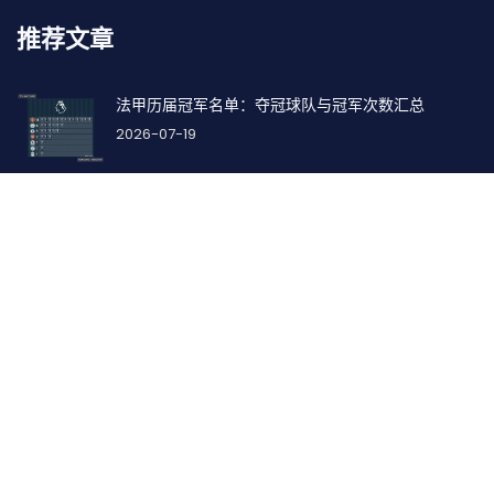
推荐文章
法甲历届冠军名单：夺冠球队与冠军次数汇总
2026-07-19
美国末轮不敌土耳其：小组第一位置仍未动摇
2026-07-11
找到我们
地址:
深圳市南山区粤海街道滨海社区滨海大道3398号赛西科技
大厦16层1602
电话: