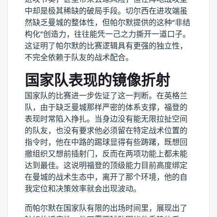
中却是极其稀缺的破局手段。切尔西在进攻端虽
然缺乏曼城的整体性，但帕尔默提供的这种“非结
构化”创造力，往往能凭一己之力撕开一道口子。
这证明了帕尔默的比赛逻辑具有更强的独立性，
不完全依赖于队友的战术配合。
国家队表现的镜像折射
国家队的比赛进一步佐证了这一判断。在英格兰
队，由于缺乏曼城那样严密的体系支撑，福登的
表现时常陷入挣扎。当身边没有能无限拉扯空间
的队友，也没有要求他必须留在特定战术位置的
指令时，他在中路的踢球显得有些踌躇，既想回
撤组织又想前插射门，反而在两项功能上都未能
达到最佳。这说明福登的顶级能力目前高度绑定
在曼城的战术生态中，离开了那个环境，他的自
我定位和决策效率就会出现波动。
而帕尔默在国家队有限的出场时间里，展现出了