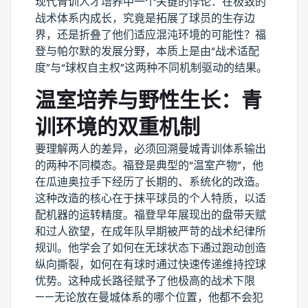
现代青训人才培养中一个关键的悖论：在极致的
战术体系内成长，究竟是拓展了球员的生存边
界，还是折叠了他们适应混沌环境的可能性？福
登与帕尔默的发展分野，本质上是由“战术适配
度”与“球权自主权”这两种不同机制驱动的结果。
温室培养与野性生长：青
训环境的双重机制
要理解两人的差异，必须回溯曼城青训体系输出
的两种不同模态。福登是典型的“温室产物”，他
在瓜迪奥拉手下经历了长期的、系统化的改造。
这种改造的核心在于抹平球员的个人特质，以适
配机器的运转精度。福登早年展现出的盘带天赋
和过人欲望，在成年队早期被严苛的战术纪律所
规训。他学会了如何在无球状态下通过跑动创造
纵向撕裂，如何在有球时通过快速传递维持控球
优势。这种成长路径赋予了他极高的战术下限
——无论放在曼城体系的哪个位置，他都不会犯