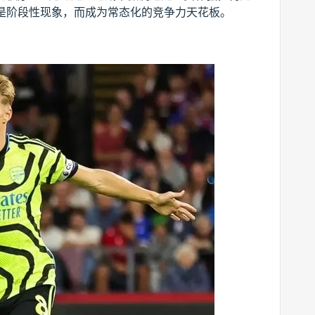
是阶段性现象，而成为常态化的竞争力天花板。