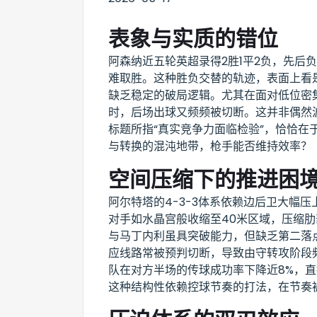
表象与实质的错位
阿森纳近五轮英超录得2胜1平2负，先后
难取胜。这种胜负交替的轨迹，表面上看
缺乏稳定的破局逻辑。尤其在面对低位密
时，后场出球又频频被切断。这并非偶然
标题所指“真实竞争力面临检验”，恰恰在
与转换的混沌地带，枪手能否维持效率？
空间压缩下的推进困
阿尔特塔的4-3-3体系依赖边后卫大幅
对手如水晶宫般收缩至40米区域，压缩
与马丁内利虽具突破能力，但缺乏第二落
应线路常被预判切断，导致由守转攻阶段
队在对方半场的传球成功率下降近8%，
这种结构性依赖控球节奏的打法，在节奏