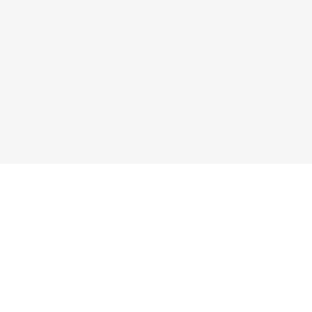
找到我们
地址:
：夺冠
总
深圳市南山区粤海街道滨海