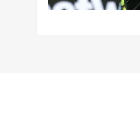
导
悟空体育官方网站围绕体育行业数
字化升级展开布局，整合多方资源