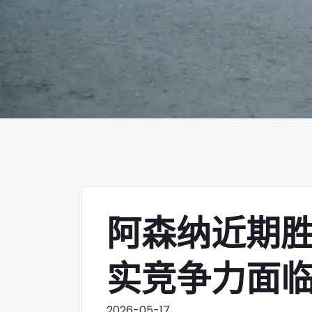
阿森纳近期
实竞争力面
2026-05-17