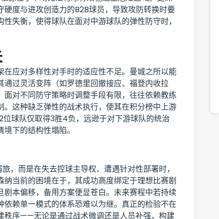
守硬度与进攻创造力的B2B球员，导致攻防转换时要
构性失衡，使得球队在面对中游球队的弹性防守时，
失
架在应对多样性对手时的适应性不足。曼城之所以能
其通过灵活变阵（如罗德里回撤接应、福登内收拉
，面对不同防守策略时调整手段有限，往往依赖教练
制。这种缺乏弹性的战术执行，使其在积分榜中上游
12位球队仅取得3胜4负，远逊于对下游球队的统治
情境下的结构性塌陷。
弱旅，而是在失去控球主导权、遭遇针对性部署时，
森纳当前的困境在于，其成功高度绑定于理想比赛剧
旦剧本偏移，备用方案便显苍白。未来赛程中若持续
种依赖单一模式的体系恐难以为继。真正的检验不在
建秩序——无论是通过战术微调还是人员补强，构建