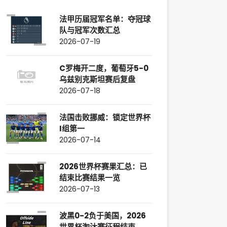
法甲历届冠军名单：夺冠球
队与冠军次数汇总
2026-07-19
C罗梅开二度，葡萄牙5-0
乌兹别克斯坦赛后复盘
2026-07-18
法国击败挪威：锁定世界杯
I组第一
2026-07-14
2026世界杯赛果汇总：已
结束比赛结果一览
2026-07-13
波黑0-2负于美国，2026
世界杯淘汰赛征程结束