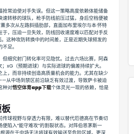
逼抢常迫使对手失误。但这一策略高度依赖体能储备
快速转移的球队，枪手防线前压过猛，身后空档便被
薰多次从左路斜插肋部，直面加布里埃尔与本·怀特
在于，压迫一旦失效，防线回收速度难以匹配对手反
面。这种攻防转换中的时间差，正是近期失球频发的
的不足。
，但细究射门转化率可见隐忧。过去六场比赛，阿森
8次；xG（预期进球）与实际进球的偏差持续扩大。
之上，而非持续创造高质量机会的能力。尤其在缺少
——从中场到禁区前沿缺乏有效过渡，导致萨卡被迫
这种对
悟空体育app下载
个体灵光一现的依赖，恰是
短板
前传球视野与穿透力有限，难以替代厄德高在节奏切
便陷入“能守难攻”的割裂状态。对阵伯恩茅斯一
，根源在于中场无法将球有效输送至危险区域。更深