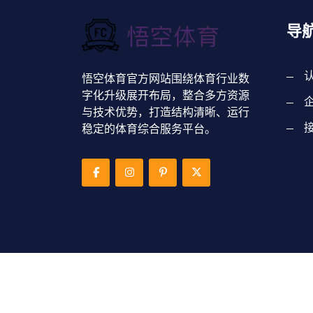
导
悟空体育官方网站围绕体育行业数
字化升级展开布局，整合多方资源
与技术优势，打造结构清晰、运行
稳定的体育综合服务平台。
Copyright © 2026 - 版权所有
悟空·(中国)体
SPORTS