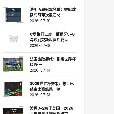
法甲历届冠军名单：夺冠球
队与冠军次数汇总
2026-07-19
C罗梅开二度，葡萄牙5-0
乌兹别克斯坦赛后复盘
2026-07-18
法国击败挪威：锁定世界杯
I组第一
2026-07-14
2026世界杯赛果汇总：已
结束比赛结果一览
2026-07-13
波黑0-2负于美国，2026
世界杯淘汰赛征程结束