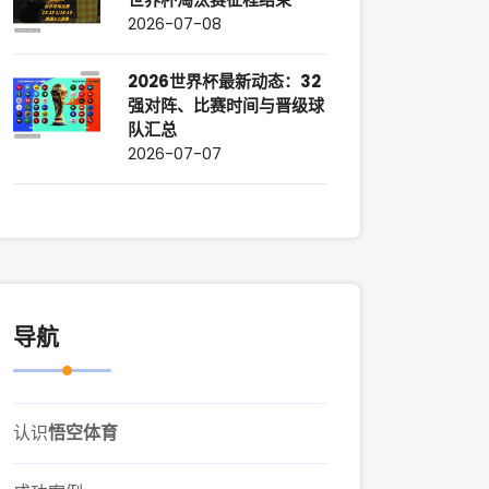
2026-07-08
2026世界杯最新动态：32
强对阵、比赛时间与晋级球
队汇总
2026-07-07
导航
认识
悟空体育