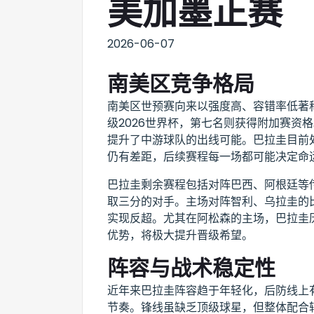
美加墨正赛
2026-06-07
南美区竞争格局
南美区世预赛向来以强度高、容错率低著
级2026世界杯，第七名则获得附加赛资格
提升了中游球队的出线可能。巴拉圭目前
仍有差距，后续赛程每一场都可能决定命
巴拉圭剩余赛程包括对阵巴西、阿根廷等
取三分的对手。主场对阵智利、乌拉圭的
实现反超。尤其在阿松森的主场，巴拉圭
优势，将极大提升晋级希望。
阵容与战术稳定性
近年来巴拉圭阵容趋于年轻化，后防线上
节奏。锋线虽缺乏顶级球星，但整体配合