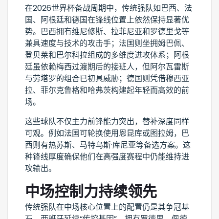
在2026世界杯备战周期中，传统强队如巴西、法
国、阿根廷和德国在锋线位置上依然保持显著优
势。巴西拥有维尼修斯、拉菲尼亚和罗德里戈等
兼具速度与技术的攻击手；法国则坐拥姆巴佩、
登贝莱和巴尔科拉组成的多维度进攻体系；阿根
廷虽依赖梅西过渡期后的接班人，但阿尔瓦雷斯
与劳塔罗的组合已初具威胁；德国则凭借穆西亚
拉、菲尔克鲁格和哈弗茨构建起年轻而高效的前
场。
这些球队不仅主力前锋能力突出，替补深度同样
可观。例如法国可轮换使用恩昆库或图拉姆，巴
西则有热苏斯、马特乌斯·库尼亚等备选方案。这
种锋线厚度确保他们在高强度赛程中仍能维持进
攻输出。
中场控制力持续领先
传统强队在中场核心位置上的配置仍是其争冠基
石。西班牙延续“传控基因”，拥有罗德里、佩德