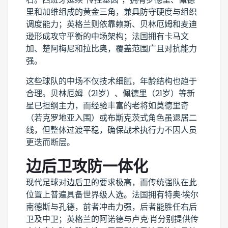
里和加维组成的黄金三角，兼具防守硬度与组织
调度能力；英格兰则依靠赖斯、贝林厄姆和麦迪
逊形成攻守平衡的中场架构；法国拥有卡马文
加、楚阿梅尼和拉比奥，覆盖范围广且对抗能力
强。
这些球队的中场不仅技术细腻，年龄结构也趋于
合理。贝林厄姆（21岁）、佩德里（21岁）等新
星已担纲主力，而经验丰富的老将如莫德里奇
（若克罗地亚入围）或布斯克茨式角色虽退居二
线，但整体过渡平稳，确保战术执行力不因人员
更迭而断层。
边后卫攻防一体化
现代足球对边后卫的要求极高，而传统强队在此
位置上普遍具备世界级人选。法国拥有特奥·埃尔
南德斯与孔德，前者冲击力强，后者能胜任右后
卫及中卫；英格兰的阿诺德与卢克·肖分别提供传