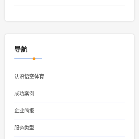
导航
认识
悟空体育
成功案例
企业简报
服务类型