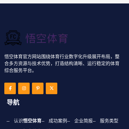
悟空体育官方网站围绕体育行业数字化升级展开布局，整
合多方资源与技术优势，打造结构清晰、运行稳定的体育
综合服务平台。
导航
认识
悟空体育
成功案例
企业简报
服务类型