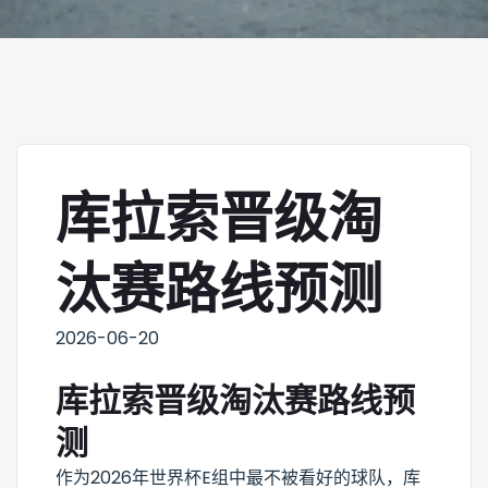
库拉索晋级淘
汰赛路线预测
2026-06-20
库拉索晋级淘汰赛路线预
测
作为2026年世界杯E组中最不被看好的球队，库