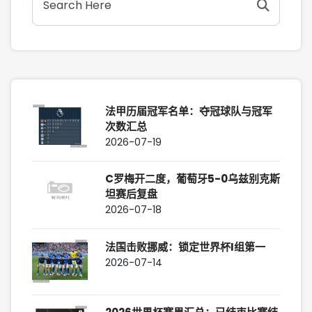
法甲历届冠军名单：夺冠球队与冠军
次数汇总
2026-07-19
C罗梅开二度，葡萄牙5-0乌兹别克斯
坦赛后复盘
2026-07-18
法国击败挪威：锁定世界杯I组第一
2026-07-14