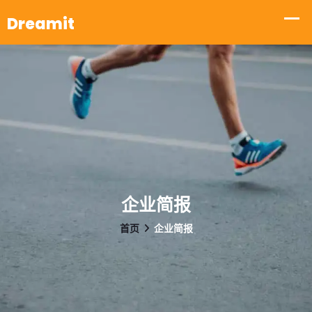
企业简报
首页
企业简报