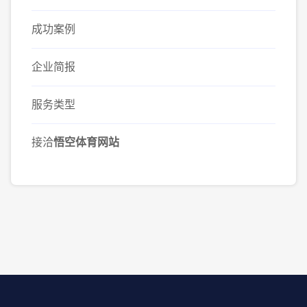
成功案例
企业简报
服务类型
接洽
悟空体育网站