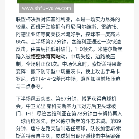
联盟杯决赛对阵塞维利亚，本是一场实力悬殊的
较量。西班牙劲旅拥有丹尼·阿尔维斯、雷纳托、
阿德里亚诺等南美技术流好手，控球率一度高达
65%。上半场第27分钟，塞维利亚通过一次快速
反击，由雷纳托低射破门，1-0领先。米德尔斯堡
陷入被
悟空体育网站
动，中场失控，边路被压
制，全场射正仅1次。中场休息时，索斯盖特果断
变阵：撤下防守型中场盖茨卡，换上攻击手马卡
罗尼，改打4-4-2菱形中场，意图加强前场压迫
与二点争夺。
下半场风云突变。第67分钟，博罗获得角球机
会，中卫尤里·茹科夫斯基力压对方后卫头球破
门，1-1！尽管塞维利亚在第78分钟由卡努特再入
一球再度领先，但米德尔斯堡的斗志未减。第89
分钟，唐宁左路突破制造任意球，队长加雷斯·索
斯盖特亲自主罚，皮球划出诡异弧线击中横梁弹