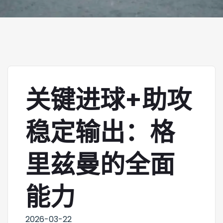
关键进球+助攻
稳定输出：格
里兹曼的全面
能力
2026-03-22