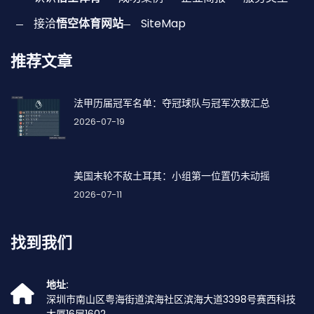
认识
悟空体育
成功案例
企业简报
服务类型
接洽
悟空体育网站
SiteMap
推荐文章
法甲历届冠军名单：夺冠球队与冠军次数汇总
2026-07-19
美国末轮不敌土耳其：小组第一位置仍未动摇
2026-07-11
找到我们
地址: