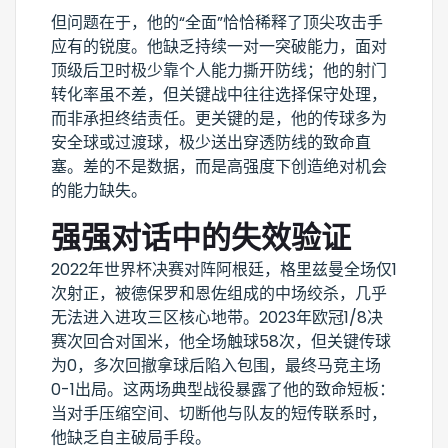
但问题在于，他的“全面”恰恰稀释了顶尖攻击手
应有的锐度。他缺乏持续一对一突破能力，面对
顶级后卫时极少靠个人能力撕开防线；他的射门
转化率虽不差，但关键战中往往选择保守处理，
而非承担终结责任。更关键的是，他的传球多为
安全球或过渡球，极少送出穿透防线的致命直
塞。差的不是数据，而是高强度下创造绝对机会
的能力缺失。
强强对话中的失效验证
2022年世界杯决赛对阵阿根廷，格里兹曼全场仅1
次射正，被德保罗和恩佐组成的中场绞杀，几乎
无法进入进攻三区核心地带。2023年欧冠1/8决
赛次回合对国米，他全场触球58次，但关键传球
为0，多次回撤拿球后陷入包围，最终马竞主场
0-1出局。这两场典型战役暴露了他的致命短板：
当对手压缩空间、切断他与队友的短传联系时，
他缺乏自主破局手段。