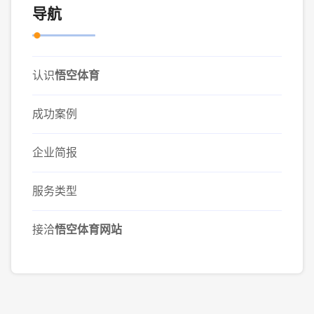
导航
认识
悟空体育
成功案例
企业简报
服务类型
接洽
悟空体育网站