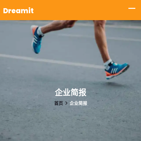
企业简报
首页
企业简报