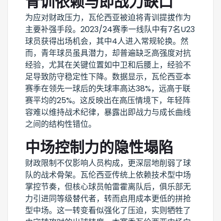
青训依赖与即战力缺口
为应对财政压力，瓦伦西亚被迫将青训提拔作为
主要补强手段。2023/24赛季一线队中有7名U23
球员获得出场机会，其中4人进入常规轮换。然
而，青年球员虽具潜力，却普遍缺乏高强度对抗
经验，尤其在关键位置如中卫和后腰上，经验不
足导致防守稳定性下降。数据显示，瓦伦西亚本
赛季在领先一球后的失球率高达38%，远高于联
赛平均的25%。这反映出在高压情境下，年轻阵
容难以维持战术纪律，暴露出即战力与成长曲线
之间的结构性错位。
中场控制力的隐性塌陷
财政限制不仅影响人员构成，更深层地削弱了球
队的战术骨架。瓦伦西亚传统上依赖技术型中场
掌控节奏，但核心球员帕雷霍离队后，俱乐部无
力引进同等级替代者，转而启用成本更低的拼抢
型中场。这一转变看似强化了压迫，实则牺牲了