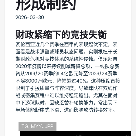
形成制约
2026-03-30
财政紧缩下的竞技失衡
瓦伦西亚近几个赛季在西甲的表现起伏不定，表
面看是战术调整或球员状态问题，实则根植于长
期财政危机对竞技体系的系统性侵蚀。俱乐部自
2020年疫情以来持续削减薪资总额，一线队总薪
资从2019/20赛季的1.4亿欧元降至2023/24赛季
不足8000万欧元，降幅超过40%。这种压缩直接
限制了引援质量与阵容深度，导致球队在双线作
战或密集赛程中难以维持稳定输出。尤其在面对
中下游球队时，因缺乏替补轮换能力，常出现下
半场体能断崖式下滑，进而影响攻防转换效率。