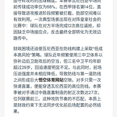
由守转攻时的出球精度。本赛季瓦伦西亚中场向
前传球成功率仅为68%，在西甲排名第14位，直
接导致进攻推进阶段频繁被拦截，肋部空间难以
有效利用。一次典型场景出现在对阵皇家社会的
比赛中：球队在对方半场完成12次高位逼抢，却
因缺乏中场接应点，反击最终全部转化为无效边
路传中。
财政困境还迫使瓦伦西亚在防线构建上采取“低成
本高风险”策略。球队近年频繁使用三中卫体系以
弥补边后卫助攻后的空当，但三名中卫平均年龄
超过29岁，回追速度明显不足。与此同时，前场
压迫强度并未相应降低，导致防线与第一道防线
之间形成巨大
悟空体育网站
空隙。对手只需一次
快速直塞，便能穿透瓦伦西亚的高位防线。本赛
季被对手通过中路直塞制造的射正次数达27次，
位列联赛前三。这种攻防节奏的不匹配，本质上
是财政约束下无法同步优化前后场配置的必然结
果。