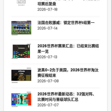
坦赛后复盘
2026-07-18
法国击败挪威：锁定世界杯I组第一
2026-07-14
2026世界杯赛果汇总：已结束比赛结
果一览
2026-07-13
波黑0-2负于美国，2026世界杯淘汰
赛征程结束
2026-07-08
2026世界杯最新动态：32强对阵、
比赛时间与晋级球队汇总
2026-07-07