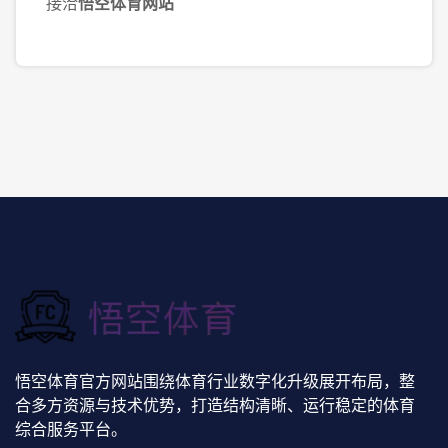
接洽
悟空体育网站
悟空体育官方网站围绕体育行业数字化升级展开布局，整
合多方资源与技术优势，打造结构清晰、运行稳定的体育
综合服务平台。